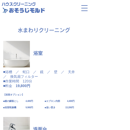
ハウスクリーニング
おそうじモルド
​水まわりクリーニング
浴室
■浴槽 ／ 蛇口 ／ 鏡 ／ 壁 ／ 天井
／ 換気扇フィルター
​■作業時間 120分
■料金
19,800円
【浴室オプション】
​■鏡の鱗落とし 4,400円 ■エプロン内部 4,400円
​■浴室乾燥機 9,900円 ■追い焚き 13,200円
洗面台