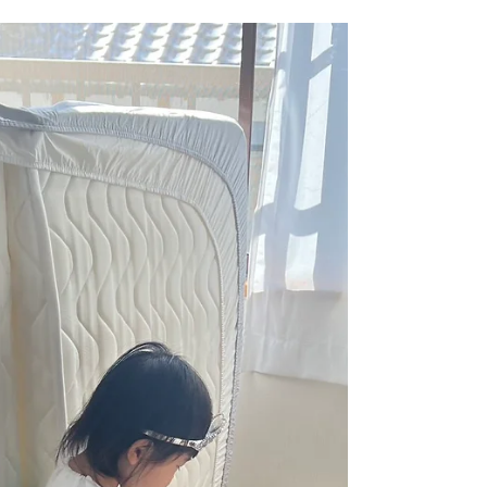
先月、父が40年以上勤めた職場を定年退職しまし
た。 最後の日に母が持たせたお弁当に手紙が入っ
ていたと 嬉しそうに送ってきて なんだか胸が熱く
なりました。 今よりも大変な時代の中で働き続け
てきた世代の方々に、 改めて尊敬と感謝の気持ち
を感じます。 その積み重ねがあるからこそ、 今の
働きやすい環境があるのだと。 私たちも、自分に
できることを、今しかできないことを、 一つひと
つ丁寧に。 これからも頑張っていきたいと思いま
す。