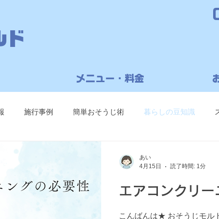
ルド
メニュー・料金
報
施行事例
簡単おそうじ術
暮らしの豆知識
あい
4月15日
読了時間: 1分
エアコンクリー
こんばんは★ おそうじモル