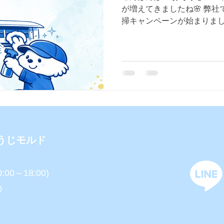
が増えてきましたね🌸 弊
掃キャンペーンが始まりました
ニングの必要性 を簡単にお
ーニング、なぜ必要？🍃】
夫」 実はそれ、ちょっと危険かも
コンの中は、 ✔ホコリ ✔カ
積されています💦 そのまま使
部屋中にまき散らす ▶ニオ
なり電気代アップ ▶咳・く
特に冷房を使う夏前は、 カ
ングです！ 【こんなサインは
うじモルド
間ニオイがする ・風が弱い
黒い点（カビ）が見える ・
当てはまったら、 クリーニ
:00～18:00)​
的にお掃除することで ✔空
0
ち ✔電気代の節約にも◎ 
そ、 キレイにして