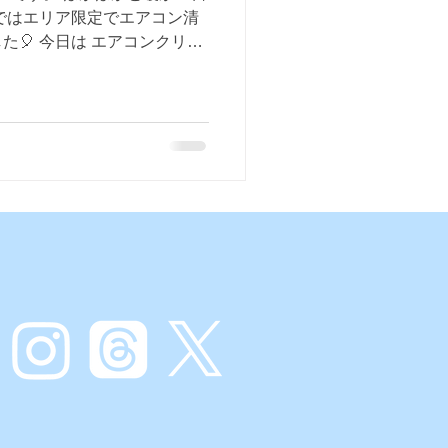
社ではエリア限定でエアコン清
🎈 今日は エアコンクリー
話します✨ 【エアコンクリ
 「普段使えているから大丈
しれません(; ･`д･´) エア
ビ ✔花粉や汚れ がどんどん蓄
い続けると... ▶カビの風を
イの原因になる ▶効きが悪く
しゃみ・アレルギーの原因に
ビが一気に増えやすいタイミ
要チェック👇】 ・つけた瞬
／効きが悪い ・吹き出し口に
最近電気代が高い ひとつでも
ングのタイミングです✨ 定期
気がキレイに ✔エアコン長持
家族が毎日吸う空気だからこ