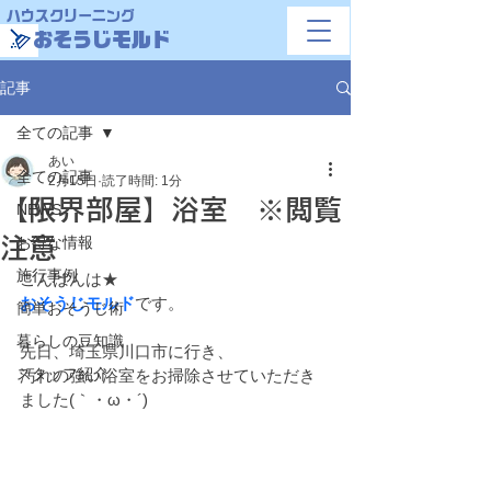
ハウスクリーニング
おそうじモルド
記事
全ての記事
あい
全ての記事
2月15日
読了時間: 1分
【限界部屋】浴室 ※閲覧
NEWS
注意
お得な情報
施行事例
こんばんは★
おそうじモルド
です。
簡単おそうじ術
暮らしの豆知識
先日、埼玉県川口市に行き、
スタッフ紹介
汚れの強い浴室をお掃除させていただき
ました(｀・ω・´)ゞ