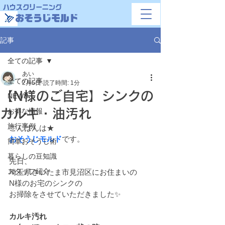
ハウスクリーニング
おそうじモルド
記事
全ての記事
あい
全ての記事
2月5日
読了時間: 1分
【N様のご自宅】シンクの
NEWS
カルキ・油汚れ
お得な情報
施行事例
こんばんは★
おそうじモルド
です。
簡単おそうじ術
暮らしの豆知識
先日、
スタッフ紹介
埼玉県さいたま市見沼区にお住まいの
N様のお宅のシンクの
お掃除をさせていただきました✨
カルキ汚れ