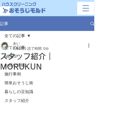
ハウスクリーニング
おそうじモルド
記事
全ての記事
あい
全ての記事
3月15日
読了時間: 0分
スタッフ紹介｜
NEWS
MORUKUN
お得な情報
施行事例
簡単おそうじ術
暮らしの豆知識
スタッフ紹介