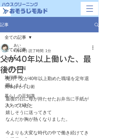
ハウスクリーニング
おそうじモルド
記事
全ての記事
あい
全ての記事
4月19日
読了時間: 1分
父が40年以上働いた、最
NEWS
後の日
お得な情報
施行事例
先月、父が40年以上勤めた職場を定年退
職しました。
簡単おそうじ術
暮らしの豆知識
最後の日に母が持たせたお弁当に手紙が
スタッフ紹介
入っていたと
嬉しそうに送ってきて
なんだか胸が熱くなりました。
今よりも大変な時代の中で働き続けてき