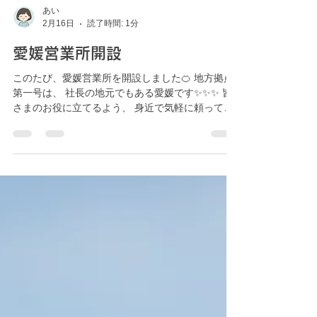
あい
2月16日
読了時間: 1分
愛媛営業所開設
このたび、愛媛営業所を開設しました🍊 地方拠点
第一号は、 社長の地元でもある愛媛です✨✨✨ 皆
さまのお役に立てるよう、 身近で気軽に頼っても
らえる存在を目指しています。 スタートしたばか
りで まだまだこれからの営業所ですが、 地域に根
ざして一歩ずつ頑張っていきます。 気になること
がありましたら いつでもお気軽にお声がけくださ
いね。 これからどうぞよろしくお願いいたします
🌸