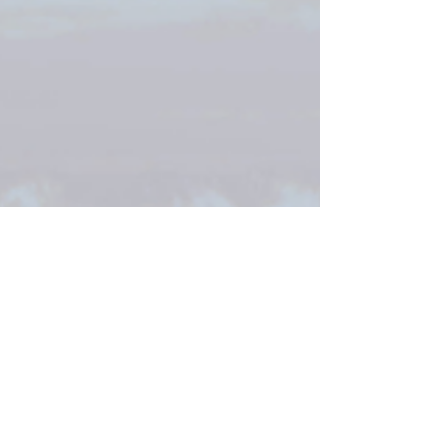
写真は、 社長の友人でもあるプロのカメラマンに
撮影していただきました。 素敵な写真をたくさん
撮ってくださいました(^^)/ 着替えているオフショ
ットもこっそり撮られてる（笑） そんな一面もあ
りますが、 お仕事は一つひとつ一生懸命、丁寧に
取り組んでいますので、 どうぞ安心してお任せく
ださい！ 今後ともよろしくお願いいたします。